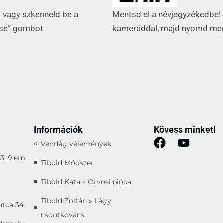
Mentsd el a névjegyzékedbe! 
a vagy szkenneld be a
kameráddal, majd nyomd me
ése” gombot
Információk
Kövess minket!
Vendég vélemények
3. 9.em.
Tibold Módszer
Tibold Kata » Orvosi pióca
Tibold Zoltán » Lágy
utca 34.
csontkovács