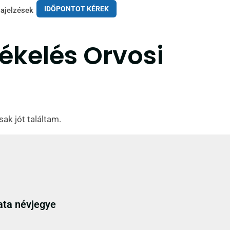
IDŐPONTOT KÉREK
ajelzések
tékelés Orvosi
ak jót találtam.
ata névjegye