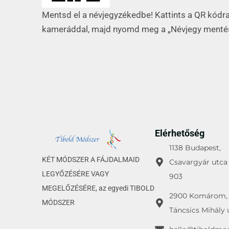
Mentsd el a névjegyzékedbe! Kattints a QR kódr
kameráddal, majd nyomd meg a „Névjegy ment
Elérhetőség
1138 Budapest,
KÉT MÓDSZER A FÁJDALMAID
Csavargyár utca 
LEGYŐZÉSÉRE VAGY
903
MEGELŐZÉSÉRE, az egyedi TIBOLD
2900 Komárom,
MÓDSZER
Táncsics Mihály 