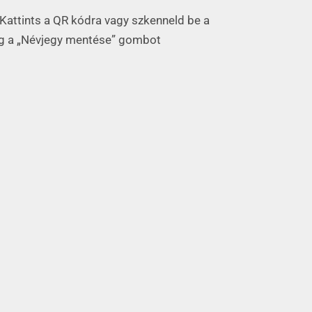
Kattints a QR kódra vagy szkenneld be a
g a „Névjegy mentése” gombot