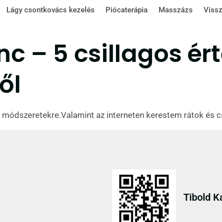
Lágy csontkovács kezelés
Piócaterápia
Masszázs
Vissz
nc – 5 csillagos ér
ől
a módszeretekre.Valamint az interneten kerestem rátok és cs
Tibold K