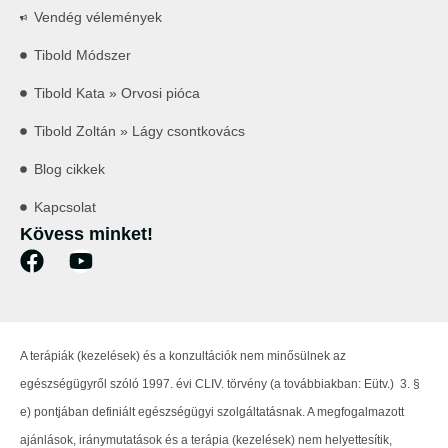
Vendég vélemények
Tibold Módszer
Tibold Kata » Orvosi pióca
Tibold Zoltán » Lágy csontkovács
Blog cikkek
Kapcsolat
Kövess minket!
A terápiák (kezelések) és a konzultációk nem minősülnek az
egészségügyről szóló 1997. évi CLIV. törvény (a továbbiakban: Eütv.) 3. §
e) pontjában definiált egészségügyi szolgáltatásnak. A megfogalmazott
ajánlások, iránymutatások és a terápia (kezelések) nem helyettesítik,