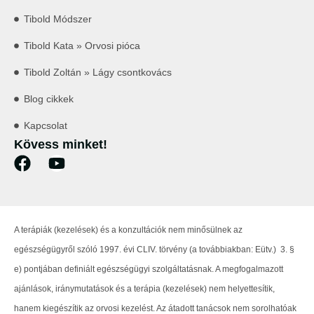
Tibold Módszer
Tibold Kata » Orvosi pióca
Tibold Zoltán » Lágy csontkovács
Blog cikkek
Kapcsolat
Kövess minket!
A terápiák (kezelések) és a konzultációk nem minősülnek az
egészségügyről szóló 1997. évi CLIV. törvény (a továbbiakban: Eütv.) 3. §
e) pontjában definiált egészségügyi szolgáltatásnak. A megfogalmazott
ajánlások, iránymutatások és a terápia (kezelések) nem helyettesítik,
hanem kiegészítik az orvosi kezelést. Az átadott tanácsok nem sorolhatóak