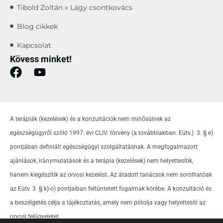
Tibold Zoltán » Lágy csontkovács
Blog cikkek
Kapcsolat
Kövess minket!
A terápiák (kezelések) és a konzultációk nem minősülnek az
egészségügyről szóló 1997. évi CLIV. törvény (a továbbiakban: Eütv.) 3. § e)
pontjában definiált egészségügyi szolgáltatásnak. A megfogalmazott
ajánlások, iránymutatások és a terápia (kezelések) nem helyettesítik,
hanem kiegészítik az orvosi kezelést. Az átadott tanácsok nem sorolhatóak
az Eütv. 3. § k)-o) pontjaiban feltüntetett fogalmak körébe. A konzultáció és
a beszélgetés célja a tájékoztatás, amely nem pótolja vagy helyettesíti az
orvosi felügyeletet.