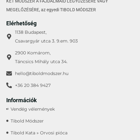
KÉT MÓDSZER A FÁJDALMAID LEGYŐZÉSÉRE VAGY
MEGELŐZÉSÉRE, az egyedi TIBOLD MÓDSZER
Elérhetőség
1138 Budapest,
Csavargyár utca 3. 9.em. 903
2900 Komárom,
Táncsics Mihály utca 34.
hello@tiboldmodszer.hu
+36 20 384 9427
Információk
Vendég vélemények
Tibold Módszer
Tibold Kata » Orvosi pióca