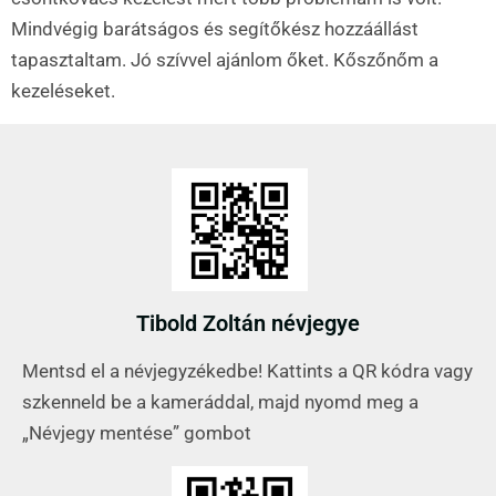
Mindvégig barátságos és segítőkész hozzáállást
tapasztaltam. Jó szívvel ajánlom őket. Kőszőnőm a
kezeléseket.
Tibold Zoltán névjegye
Mentsd el a névjegyzékedbe! Kattints a QR kódra vagy
szkenneld be a kameráddal, majd nyomd meg a
„Névjegy mentése” gombot