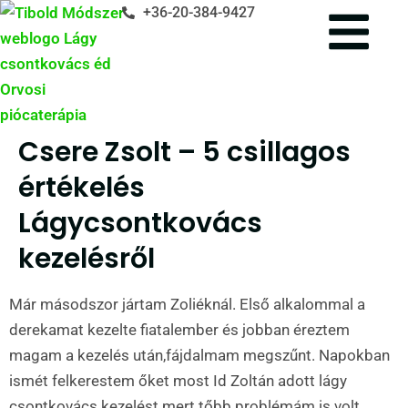
+36-20-384-9427
Csere Zsolt – 5 csillagos
értékelés
Lágycsontkovács
kezelésről
Már másodszor jártam Zoliéknál. Első alkalommal a
derekamat kezelte fiatalember és jobban éreztem
magam a kezelés után,fájdalmam megszűnt. Napokban
ismét felkerestem őket most Id Zoltán adott lágy
csontkovács kezelést mert tőbb problémám is volt.