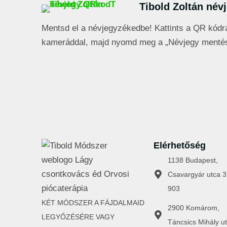
Tibold Zoltán név
Mentsd el a névjegyzékedbe! Kattints a QR kódr
kameráddal, majd nyomd meg a „Névjegy menté
Elérhetőség
1138 Budapest,
Csavargyár utca 3
903
KÉT MÓDSZER A FÁJDALMAID
2900 Komárom,
LEGYŐZÉSÉRE VAGY
Táncsics Mihály ut