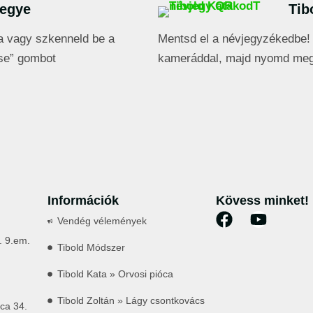
jegye
Tib
a vagy szkenneld be a
Mentsd el a névjegyzékedbe! 
se” gombot
kameráddal, majd nyomd meg
Információk
Kövess minket!
Vendég vélemények
. 9.em.
Tibold Módszer
Tibold Kata » Orvosi pióca
Tibold Zoltán » Lágy csontkovács
ca 34.