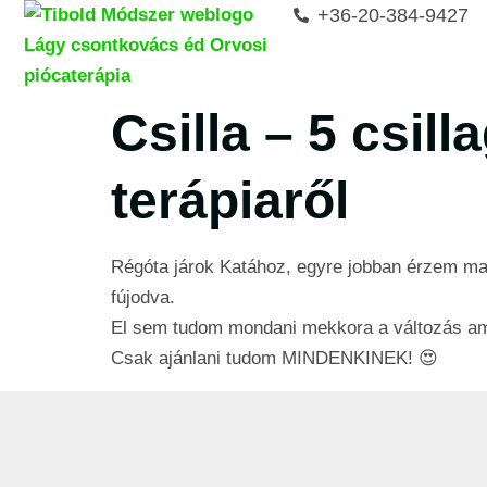
+36-20-384-9427
Csilla – 5 csil
terápiaről
Régóta járok Katához, egyre jobban érzem ma
fújodva.
El sem tudom mondani mekkora a változás ami
Csak ajánlani tudom MINDENKINEK! 😍