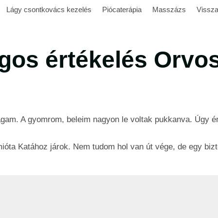
Lágy csontkovács kezelés
Piócaterápia
Masszázs
Vissza
lagos értékelés Orvo
gam. A gyomrom, beleim nagyon le voltak pukkanva. Úgy ére
óta Katához járok. Nem tudom hol van út vége, de egy bizt