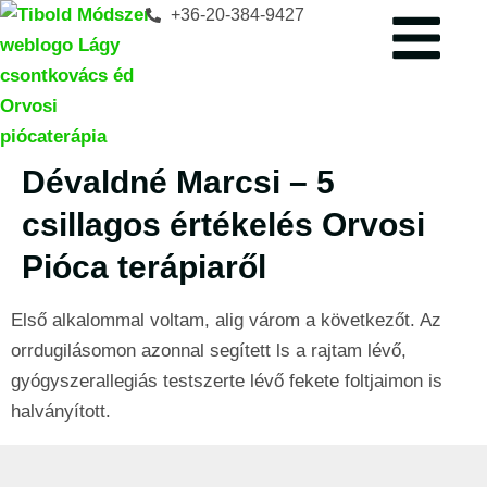
+36-20-384-9427
Dévaldné Marcsi – 5
csillagos értékelés Orvosi
Pióca terápiaről
Első alkalommal voltam, alig várom a következőt. Az
orrdugilásomon azonnal segített ls a rajtam lévő,
gyógyszerallegiás testszerte lévő fekete foltjaimon is
halványított.