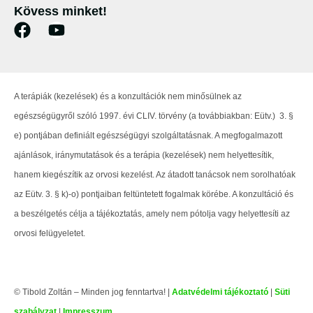
Kövess minket!
A terápiák (kezelések) és a konzultációk nem minősülnek az
egészségügyről szóló 1997. évi CLIV. törvény (a továbbiakban: Eütv.) 3. §
e) pontjában definiált egészségügyi szolgáltatásnak. A megfogalmazott
ajánlások, iránymutatások és a terápia (kezelések) nem helyettesítik,
hanem kiegészítik az orvosi kezelést. Az átadott tanácsok nem sorolhatóak
az Eütv. 3. § k)-o) pontjaiban feltüntetett fogalmak körébe. A konzultáció és
a beszélgetés célja a tájékoztatás, amely nem pótolja vagy helyettesíti az
orvosi felügyeletet.
© Tibold Zoltán – Minden jog fenntartva! |
Adatvédelmi tájékoztató
|
Süti
szabályzat
|
Impresszum