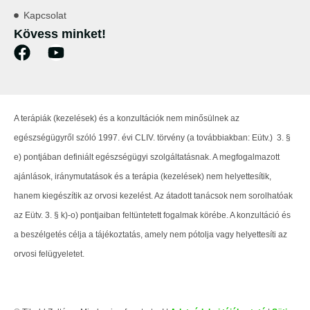
Kapcsolat
Kövess minket!
A terápiák (kezelések) és a konzultációk nem minősülnek az
egészségügyről szóló 1997. évi CLIV. törvény (a továbbiakban: Eütv.) 3. §
e) pontjában definiált egészségügyi szolgáltatásnak. A megfogalmazott
ajánlások, iránymutatások és a terápia (kezelések) nem helyettesítik,
hanem kiegészítik az orvosi kezelést. Az átadott tanácsok nem sorolhatóak
az Eütv. 3. § k)-o) pontjaiban feltüntetett fogalmak körébe. A konzultáció és
a beszélgetés célja a tájékoztatás, amely nem pótolja vagy helyettesíti az
orvosi felügyeletet.