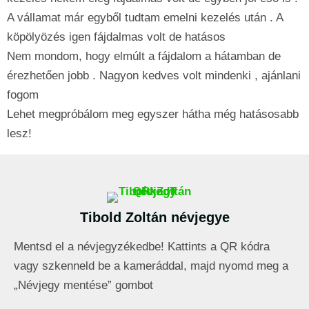
A vállamat már egyből tudtam emelni kezelés után . A
köpölyözés igen fájdalmas volt de hatásos
Nem mondom, hogy elmúlt a fájdalom a hátamban de
érezhetően jobb . Nagyon kedves volt mindenki , ajánlani
fogom
Lehet megpróbálom meg egyszer hátha még hatásosabb
lesz!
Tibold Zoltán névjegye
Mentsd el a névjegyzékedbe! Kattints a QR kódra
vagy szkenneld be a kameráddal, majd nyomd meg a
„Névjegy mentése” gombot