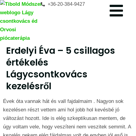
+36-20-384-9427
Erdelyi Éva – 5 csillagos
értékelés
Lágycsontkovács
kezelésről
Évek óta vannak hát és vall fajdalmaim . Nagyon sok
kezelésen részt vettem ami hol jobb hol kevésbé jó
változást hozott. Ide is elég szkeptikusan mentem, de
úgy voltam vele, hogy veszíteni nem veszitek semmit. A
kezelés nekem elég fájdalmas volt de egyben jól eső is .