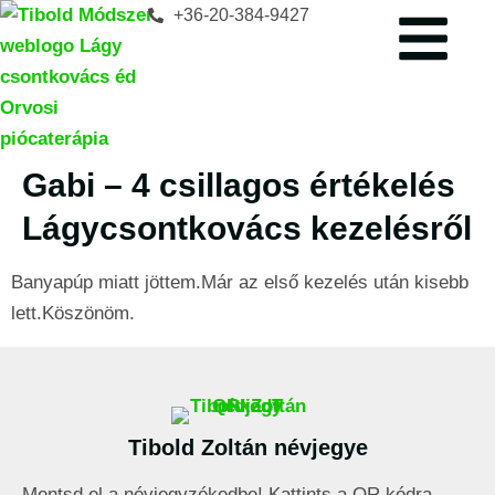
+36-20-384-9427
Gabi – 4 csillagos értékelés
Lágycsontkovács kezelésről
Banyapúp miatt jöttem.Már az első kezelés után kisebb
lett.Köszönöm.
Tibold Zoltán névjegye
Mentsd el a névjegyzékedbe! Kattints a QR kódra