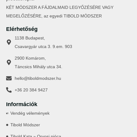
KÉT MÓDSZER A FÁJDALMAID LEGYŐZÉSÉRE VAGY
MEGELŐZÉSÉRE, az egyedi TIBOLD MÓDSZER
Elérhetőség
1138 Budapest,
Csavargyár utca 3. 9.em. 903
2900 Komárom,
Táncsics Mihály utca 34.
hello@tiboldmodszer.hu
+36 20 384 9427
Információk
Vendég vélemények
Tibold Módszer
Tibold Kata » Orvosi pióca