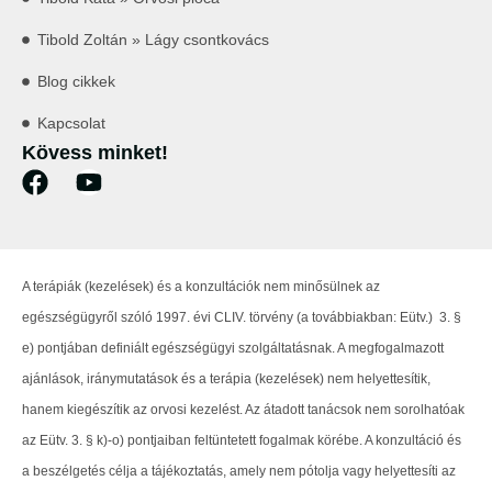
Tibold Zoltán » Lágy csontkovács
Blog cikkek
Kapcsolat
Kövess minket!
A terápiák (kezelések) és a konzultációk nem minősülnek az
egészségügyről szóló 1997. évi CLIV. törvény (a továbbiakban: Eütv.) 3. §
e) pontjában definiált egészségügyi szolgáltatásnak. A megfogalmazott
ajánlások, iránymutatások és a terápia (kezelések) nem helyettesítik,
hanem kiegészítik az orvosi kezelést. Az átadott tanácsok nem sorolhatóak
az Eütv. 3. § k)-o) pontjaiban feltüntetett fogalmak körébe. A konzultáció és
a beszélgetés célja a tájékoztatás, amely nem pótolja vagy helyettesíti az