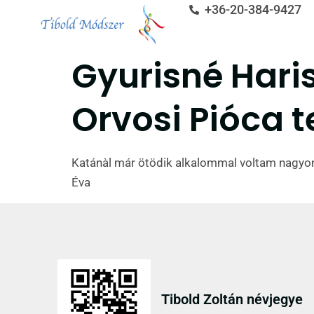
+36-20-384-9427
Gyurisné Haris
Orvosi Pióca t
Katánàl már ötödik alkalommal voltam nagyon
Éva
Tibold Zoltán névjegye