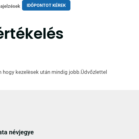
IDŐPONTOT KÉREK
ajelzések
értékelés
 hogy kezelèsek után mindig jobb.Üdvőzlettel
ata névjegye