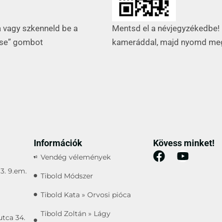
Mentsd el a névjegyzékedbe! 
a vagy szkenneld be a
kameráddal, majd nyomd me
ése” gombot
Információk
Kövess minket!
Vendég vélemények
3. 9.em.
Tibold Módszer
Tibold Kata » Orvosi pióca
Tibold Zoltán » Lágy
utca 34.