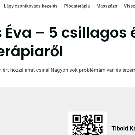
Lágy csontkovács kezelés
Piócaterápia
Masszázs
Vissz
 Éva – 5 csillagos 
erápiaről
 ért hozzá amit csinàl Nagyon sok problèmám van és érzem
Tibold K