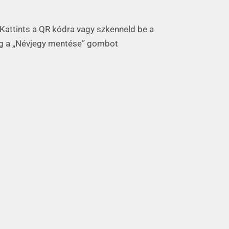
Kattints a QR kódra vagy szkenneld be a
g a „Névjegy mentése” gombot