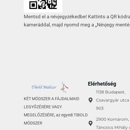
Mentsd el a névjegyzékedbe! Kattints a QR kódr
kameráddal, majd nyomd meg a „Névjegy ment
Elérhetőség
1138 Budapest,
KÉT MÓDSZER A FÁJDALMAID
Csavargyár utca 
LEGYŐZÉSÉRE VAGY
903
MEGELŐZÉSÉRE, az egyedi TIBOLD
2900 Komárom,
MÓDSZER
Táncsics Mihály 