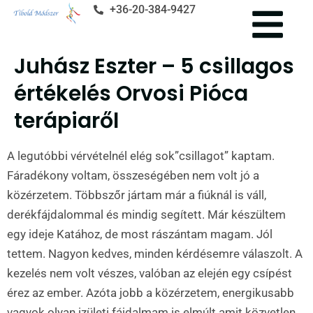
+36-20-384-9427
Juhász Eszter – 5 csillagos
értékelés Orvosi Pióca
terápiaről
A legutóbbi vérvételnél elég sok”csillagot” kaptam.
Fáradékony voltam, összeségében nem volt jó a
közérzetem. Többszőr jártam már a fiúknál is váll,
derékfájdalommal és mindig segített. Már készültem
egy ideje Katához, de most rászántam magam. Jól
tettem. Nagyon kedves, minden kérdésemre válaszolt. A
kezelés nem volt vészes, valóban az elején egy csípést
érez az ember. Azóta jobb a közérzetem, energikusabb
vagyok olyan izületi fájdalmam is elmúlt amit közvetlen