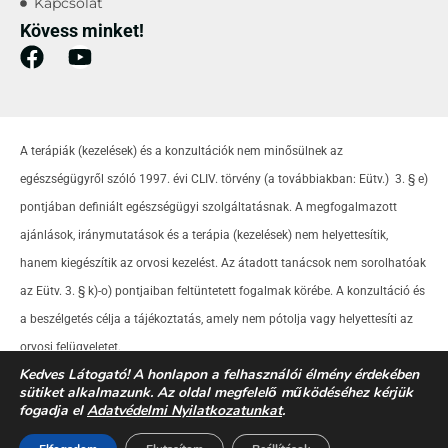
Kapcsolat
Kövess minket!
A terápiák (kezelések) és a konzultációk nem minősülnek az
egészségügyről szóló 1997. évi CLIV. törvény (a továbbiakban: Eütv.) 3. § e)
pontjában definiált egészségügyi szolgáltatásnak. A megfogalmazott
ajánlások, iránymutatások és a terápia (kezelések) nem helyettesítik,
hanem kiegészítik az orvosi kezelést. Az átadott tanácsok nem sorolhatóak
az Eütv. 3. § k)-o) pontjaiban feltüntetett fogalmak körébe. A konzultáció és
a beszélgetés célja a tájékoztatás, amely nem pótolja vagy helyettesíti az
orvosi felügyeletet.
Kedves Látogató! A honlapon a felhasználói élmény érdekében
sütiket alkalmazunk. Az oldal megfelelő működéséhez kérjük
fogadja el
Adatvédelmi Nyilatkozatunkat
.
© Tibold Zoltán – Minden jog fenntartva! |
Adatvédelmi tájékoztató
|
Süti