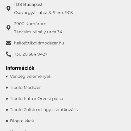
1138 Budapest,
Csavargyár utca 3. 9.em. 903
2900 Komárom,
Táncsics Mihály utca 34.
hello@tiboldmodszer.hu
+36 20 384 9427
Információk
Vendég vélemények
Tibold Módszer
Tibold Kata » Orvosi pióca
Tibold Zoltán » Lágy csontkovács
Blog cikkek