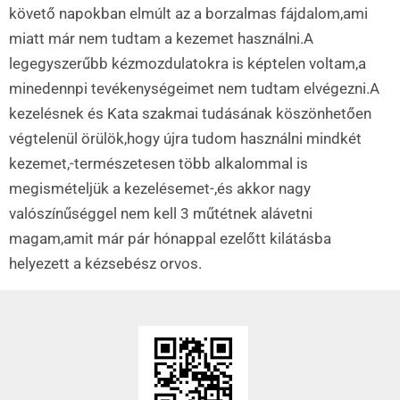
követő napokban elmúlt az a borzalmas fájdalom,ami
miatt már nem tudtam a kezemet használni.A
legegyszerűbb kézmozdulatokra is képtelen voltam,a
minedennpi tevékenységeimet nem tudtam elvégezni.A
kezelésnek és Kata szakmai tudásának köszönhetően
végtelenül örülök,hogy újra tudom használni mindkét
kezemet,-természetesen több alkalommal is
megismételjük a kezelésemet-,és akkor nagy
valószínűséggel nem kell 3 műtétnek alávetni
magam,amit már pár hónappal ezelőtt kilátásba
helyezett a kézsebész orvos.