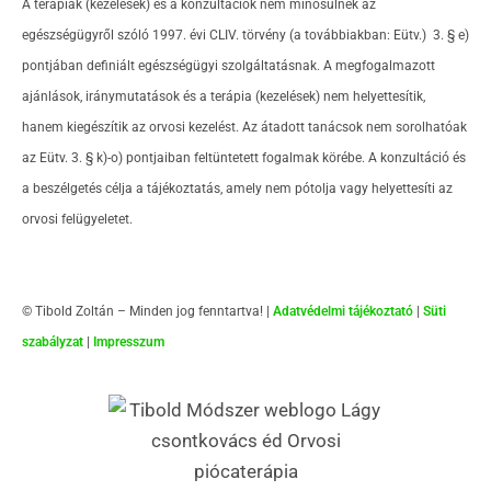
A terápiák (kezelések) és a konzultációk nem minősülnek az
egészségügyről szóló 1997. évi CLIV. törvény (a továbbiakban: Eütv.) 3. § e)
pontjában definiált egészségügyi szolgáltatásnak. A megfogalmazott
ajánlások, iránymutatások és a terápia (kezelések) nem helyettesítik,
hanem kiegészítik az orvosi kezelést. Az átadott tanácsok nem sorolhatóak
az Eütv. 3. § k)-o) pontjaiban feltüntetett fogalmak körébe. A konzultáció és
a beszélgetés célja a tájékoztatás, amely nem pótolja vagy helyettesíti az
orvosi felügyeletet.
© Tibold Zoltán – Minden jog fenntartva! |
Adatvédelmi tájékoztató
|
Süti
szabályzat
|
Impresszum