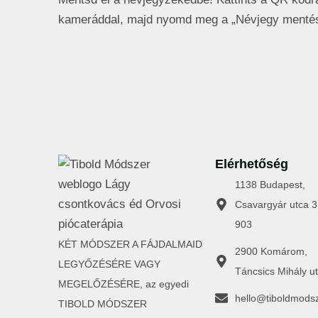
kameráddal, majd nyomd meg a „Névjegy menté
Elérhetőség
1138 Budapest,
Csavargyár utca 3
903
KÉT MÓDSZER A FÁJDALMAID
2900 Komárom,
LEGYŐZÉSÉRE VAGY
Táncsics Mihály ut
MEGELŐZÉSÉRE, az egyedi
hello@tiboldmods
TIBOLD MÓDSZER