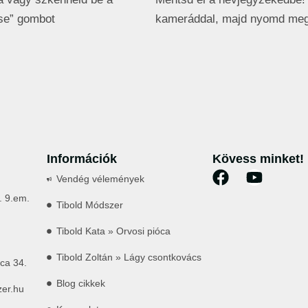
se” gombot
kameráddal, majd nyomd meg
Információk
Kövess minket!
Vendég vélemények
. 9.em.
Tibold Módszer
Tibold Kata » Orvosi pióca
Tibold Zoltán » Lágy csontkovács
ca 34.
Blog cikkek
zer.hu