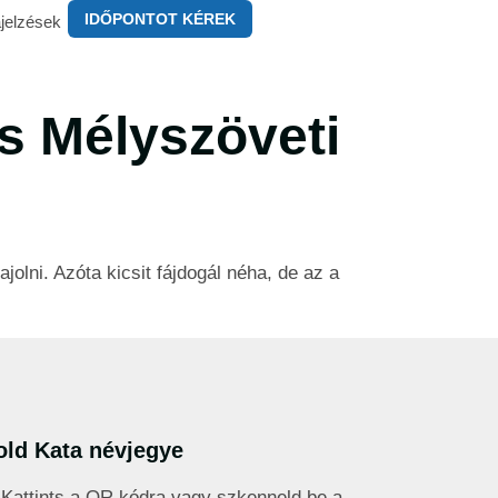
IDŐPONTOT KÉREK
jelzések
és Mélyszöveti
olni. Azóta kicsit fájdogál néha, de az a
old Kata névjegye
Kattints a QR kódra vagy szkenneld be a