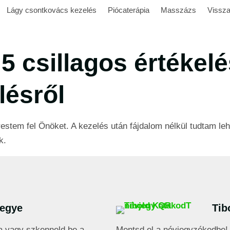
Lágy csontkovács kezelés
Piócaterápia
Masszázs
Vissza
5 csillagos értékel
lésről
stem fel Önöket. A kezelés után fájdalom nélkül tudtam lehaj
k.
jegye
Tib
a vagy szkenneld be a
Mentsd el a névjegyzékedbe! 