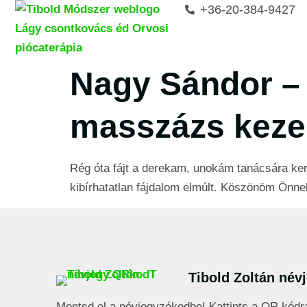
+36-20-384-9427
Nagy Sándor – 
masszázs keze
Rég óta fájt a derekam, unokám tanácsára kere
kibírhatatlan fájdalom elmúlt. Köszönöm Önne
Tibold Zoltán név
Mentsd el a névjegyzékedbe! Kattints a QR kódr