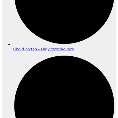
Tibold Zoltán » Lágy csontkovács