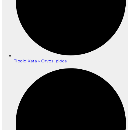
Tibold Kata » Orvosi pióca