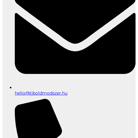
hello@tiboldmodszer.hu