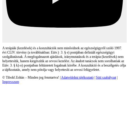
A terápiák (kezelések) és a konzultációk nem minősülnek az egészségügyről szóló 1997.
évi CLIV. törvény (a továbbiakban: Eütv.) 3. § e) pontjában definiált egészségügyi
szolgáltatásnak. A megfogalmazott ajánlások, iránymutatások és a terápia (kezelések) nem
helyettesítik, hanem kiegészítik az orvosi kezelést. Az átadott tanácsok nem sorolhatóak az
Eütv. 3. § k)-o) pontjaiban feltüntetett fogalmak körébe. A konzultáció és a beszélgetés célja
a tájékoztatás, amely nem pótolja vagy helyettesíti az orvosi felügyeletet.
© Tibold Zoltán – Minden jog fenntartva! |
Adatvédelmi tájékoztató
|
Süti szabályzat
|
Impresszum