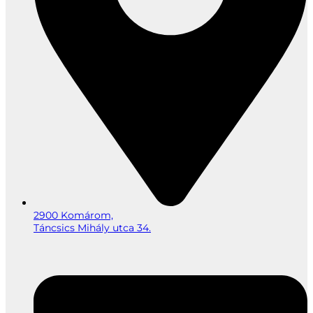
2900 Komárom,
Táncsics Mihály utca 34.