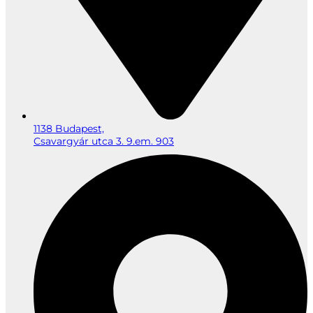
1138 Budapest,
Csavargyár utca 3. 9.em. 903