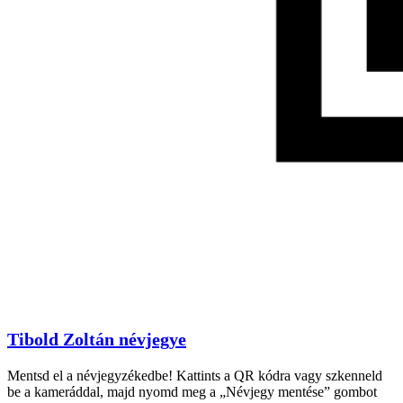
Tibold Zoltán névjegye
Mentsd el a névjegyzékedbe! Kattints a QR kódra vagy szkenneld
be a kameráddal, majd nyomd meg a „Névjegy mentése” gombot