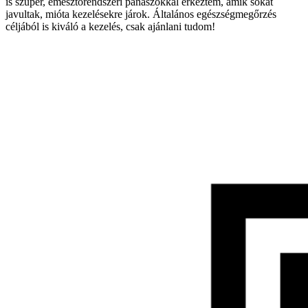
is szuper, emésztőrendszeri panaszokkal érkeztem, amik sokat
javultak, mióta kezelésekre járok. Általános egészségmegőrzés
céljából is kiváló a kezelés, csak ajánlani tudom!