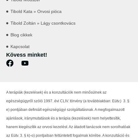
Tibold Kata » Orvosi pióca
Tibold Zoltán » Lágy csontkovács
Blog cikkek
Kapcsolat
Kövess minket!
A terápiák (kezelések) és a konzultációk nem minősülnek az
egészségügyről szóló 1997. évi CLIV. törvény (a továbbiakban: Eütv.) 3. §
e) pontjában definiált egészségügyi szolgáltatásnak. A megfogalmazott
ajánlások, iránymutatások és a terápia (kezelések) nem helyettesítik,
hanem kiegészítik az orvosi kezelést. Az átadott tanácsok nem sorolhatóak
az Eütv. 3. § k)-o) pontjaiban feltüntetett fogalmak körébe. A konzultáció és