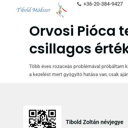
+36-20-384-9427
Orvosi Pióca 
csillagos érté
Több éves rozaceás problémával próbáltam ki a
a kezelést mert gyógyító hatása van, csak a
Tibold Zoltán névjegye