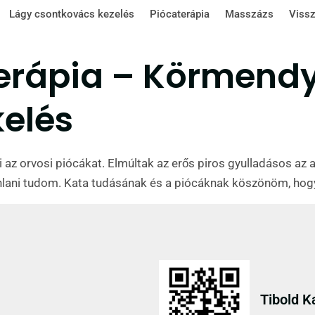
Lágy csontkovács kezelés
Piócaterápia
Masszázs
Vissz
terápia – Körmendy
kelés
z orvosi piócákat. Elmúltak az erős piros gyulladásos az a
jánlani tudom. Kata tudásának és a piócáknak köszönöm, ho
Tibold K