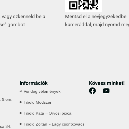
Mentsd el a névjegyzékedbe! 
a vagy szkenneld be a
kameráddal, majd nyomd me
ése” gombot
Információk
Kövess minket!
Vendég vélemények
. 9.em.
Tibold Módszer
Tibold Kata » Orvosi pióca
Tibold Zoltán » Lágy csontkovács
ca 34.