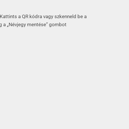
Kattints a QR kódra vagy szkenneld be a
g a „Névjegy mentése” gombot