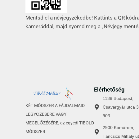
Mentsd el a névjegyzékedbe! Kattints a QR kódr
kameráddal, majd nyomd meg a „Névjegy ment
Elérhetőség
1138 Budapest,
KÉT MÓDSZER A FÁJDALMAID
Csavargyár utca 3
LEGYŐZÉSÉRE VAGY
903
MEGELŐZÉSÉRE, az egyedi TIBOLD
2900 Komárom,
MÓDSZER
Táncsics Mihály ut