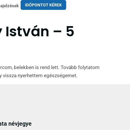
IDŐPONTOT KÉREK
ajelzések
 István – 5
rcom, belekben is rend lett. Tovább folytatom
gy vissza nyerhettem egészségemet.
ata névjegye