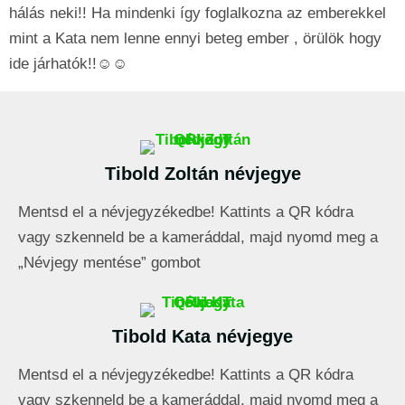
hálás neki!! Ha mindenki így foglalkozna az emberekkel
mint a Kata nem lenne ennyi beteg ember , örülök hogy
ide járhatók!!☺️☺️
Tibold Zoltán névjegye
Mentsd el a névjegyzékedbe! Kattints a QR kódra
vagy szkenneld be a kameráddal, majd nyomd meg a
„Névjegy mentése” gombot
Tibold Kata névjegye
Mentsd el a névjegyzékedbe! Kattints a QR kódra
vagy szkenneld be a kameráddal, majd nyomd meg a