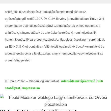
A terápiák (kezelések) és a konzultációk nem minősülnek az
egészségügyről szóló 1997. évi CLIV. törvény (a továbbiakban: Eütv.) 3. §
e) pontjában definiált egészségügyi szolgáltatásnak. A megfogalmazott
ajánlások, iránymutatások és a terápia (kezelések) nem helyettesítik,
hanem kiegészítik az orvosi kezelést. Az átadott tanácsok nem sorolhatóak
az Eütv. 3. § k)-o) pontjaiban feltüntetett fogalmak körébe. A konzultáció és
a beszélgetés célja a tájékoztatás, amely nem pótolja vagy helyettesíti az
orvosi felügyeletet.
© Tibold Zoltán – Minden jog fenntartva! |
Adatvédelmi tájékoztató
|
Süti
szabályzat
|
Impresszum