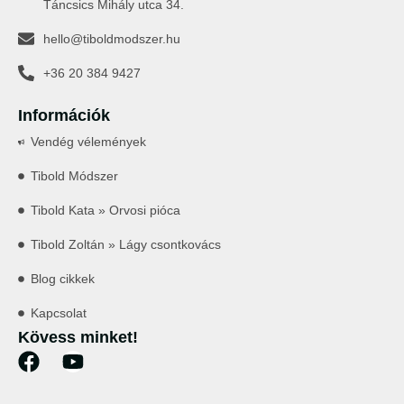
Táncsics Mihály utca 34.
hello@tiboldmodszer.hu
+36 20 384 9427
Információk
Vendég vélemények
Tibold Módszer
Tibold Kata » Orvosi pióca
Tibold Zoltán » Lágy csontkovács
Blog cikkek
Kapcsolat
Kövess minket!