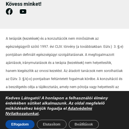
Kövess minket!
A terápiák (kezelések) és a konzultációk nem minősülnek az
egészségügyről szóló 1997. évi CLIV. törvény (a továbbiakban: Eütv.) 3. § e)
pontjában definiált egészségügyi szolgáltatásnak. A megfogalmazott
ajánlások, iránymutatások és a terápia (kezelések) nem helyettesítik,
hanem kiegészítik az orvosi kezelést. Az átadott tanácsok nem sorolhatóak
az Eütv. 3. § k)-o) pontjaiban feltüntetett fogalmak körébe. A konzultáció és
a beszélgetés célja a tájékoztatás, amely nem pótolja vagy helyettesíti az
orvosi felügyeletet.
Kedves Látogató! A honlapon a felhasználói élmény
érdekében sütiket alkalmazunk. Az oldal megfelelő
működéséhez kérjük fogadja el
Adatvédelmi
Nyilatkozatunkat
.
© Tibold Zoltán – Minden jog fenntartva! |
Adatvédelmi tájékoztató
|
Süti
Elfogadom
Elutasítom
Beállítások
szabályzat
|
Impresszum