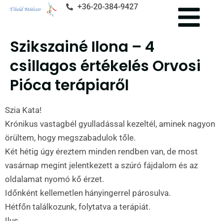
+36-20-384-9427
Szikszainé Ilona – 4
csillagos értékelés Orvosi
Pióca terápiaről
Szia Kata!
Krónikus vastagbél gyulladással kezeltél, aminek nagyon
örültem, hogy megszabadulok tőle.
Két hétig úgy éreztem minden rendben van, de most
vasárnap megint jelentkezett a szúró fájdalom és az
oldalamat nyomó kő érzet.
Időnként kellemetlen hányingerrel párosulva.
Hétfőn találkozunk, folytatva a terápiát.
Ilus