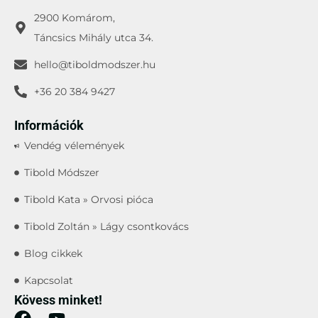
2900 Komárom,
Táncsics Mihály utca 34.
hello@tiboldmodszer.hu
+36 20 384 9427
Információk
Vendég vélemények
Tibold Módszer
Tibold Kata » Orvosi pióca
Tibold Zoltán » Lágy csontkovács
Blog cikkek
Kapcsolat
Kövess minket!