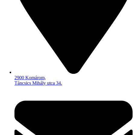
2900 Komárom,
Táncsics Mihály utca 34.