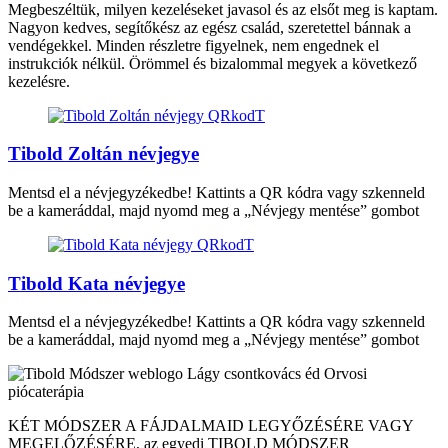
Megbeszéltük, milyen kezeléseket javasol és az elsőt meg is kaptam.
Nagyon kedves, segítőkész az egész család, szeretettel bánnak a
vendégekkel. Minden részletre figyelnek, nem engednek el
instrukciók nélkül. Örömmel és bizalommal megyek a következő
kezelésre.
Tibold Zoltán névjegye
Mentsd el a névjegyzékedbe! Kattints a QR kódra vagy szkenneld
be a kameráddal, majd nyomd meg a „Névjegy mentése” gombot
Tibold Kata névjegye
Mentsd el a névjegyzékedbe! Kattints a QR kódra vagy szkenneld
be a kameráddal, majd nyomd meg a „Névjegy mentése” gombot
KÉT MÓDSZER A FÁJDALMAID LEGYŐZÉSÉRE VAGY
MEGELŐZÉSÉRE, az egyedi TIBOLD MÓDSZER