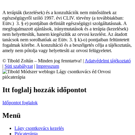
A terápiák (kezelések) és a konzultációk nem minősülnek az
egészségügyről szóló 1997. évi CLIV. törvény (a továbbiakban:
Eütv.) 3. § e) pontjában definiált egészségügyi szolgáltatásnak. A
megfogalmazott ajánlások, iránymutatások és a terápia (kezelések)
nem helyettesítik, hanem kiegészítik az orvosi kezelést. Az átadott
tanácsok nem sorolhatóak az Eütv. 3. § k)-o) pontjaiban feltüntetett
fogalmak körébe. A konzultáció és a beszélgetés célja a tájékoztatás,
amely nem pótolja vagy helyettesíti az orvosi felügyeletet.
© Tibold Zoltán – Minden jog fenntartva! |
Adatvédelmi tájékoztató
|
Süti szabályzat
|
Impresszum
Itt foglalj hozzák időpontot
Időpontot foglalok
Menü
Lágy csontkovács kezelés
Piócaterápia