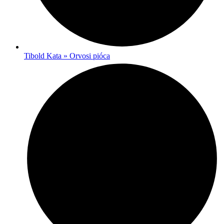
Tibold Kata » Orvosi pióca