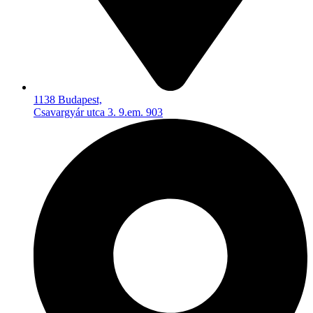
1138 Budapest,
Csavargyár utca 3. 9.em. 903