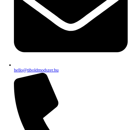
hello@tiboldmodszer.hu