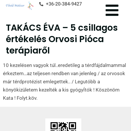
+36-20-384-9427
TAKÁCS ÉVA – 5 csillagos
értékelés Orvosi Pióca
terápiaről
10 kezelésen vagyok túl..eredetileg a térdfájdalmammal
érkeztem…az teljesen rendben van jelenleg / az orvosok
már térdprotézist emlegettek.. / Legutóbb a
könyökizületem kezelték a kis gyógyÍtók ! Köszönöm
Kata ! Folyt.köv.