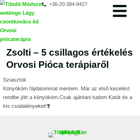
+36-20-384-9427
Zsolti – 5 csillagos értékelés
Orvosi Pióca terápiaről
Sziasztok
Könyököm fájdalommal mentem .Már az első kezelést
rendbe jött a könyököm.Csak ajánlani tudom Katát és a
kis csodalényeket!❣️