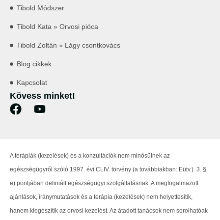
Tibold Módszer
Tibold Kata » Orvosi pióca
Tibold Zoltán » Lágy csontkovács
Blog cikkek
Kapcsolat
Kövess minket!
A terápiák (kezelések) és a konzultációk nem minősülnek az
egészségügyről szóló 1997. évi CLIV. törvény (a továbbiakban: Eütv.) 3. §
e) pontjában definiált egészségügyi szolgáltatásnak. A megfogalmazott
ajánlások, iránymutatások és a terápia (kezelések) nem helyettesítik,
hanem kiegészítik az orvosi kezelést. Az átadott tanácsok nem sorolhatóak