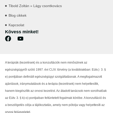
Tibold Zoltán » Lágy csontkovács
Blog cikkek
Kapcsolat
Kövess minket!
A terápiák (kezelések) és a konzultációk nem minősülnek az
egészségügyről szóló 1997. évi CLIV. törvény (a továbbiakban: Eütv.) 3. §
e) pontjában definiált egészségügyi szolgáltatásnak. A megfogalmazott
ajánlások, iránymutatások és a terápia (kezelések) nem helyettesítik,
hanem kiegészítik az orvosi kezelést. Az átadott tanácsok nem sorolhatóak
az Eütv. 3. § k)-o) pontjaiban feltüntetett fogalmak körébe. A konzultáció és
a beszélgetés célja a tájékoztatás, amely nem pótolja vagy helyettesíti az
orvosi felügyeletet.